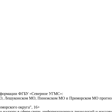
формации ФГБУ «Северное УГМС»:
О, Лешуконском МО, Пинежском МО и Приморском МО прогнозир
морского округа", 16+
по надзору в сфере связи, информационных технологий и массо