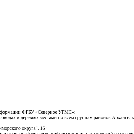
формации ФГБУ «Северное УГМС»:
проводах и деревьях местами по всем группам районов Архангель
морского округа", 16+
по надзору в сфере связи, информационных технологий и массо