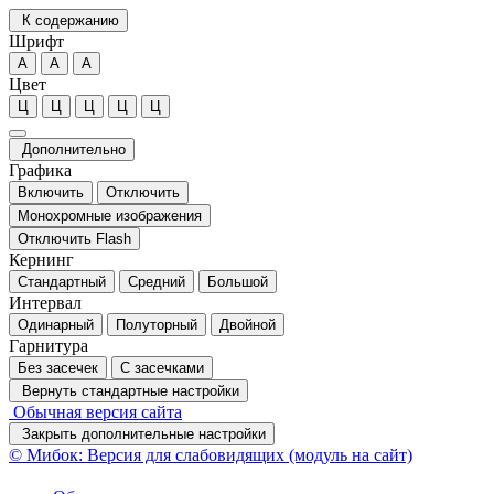
К содержанию
Шрифт
А
А
А
Цвет
Ц
Ц
Ц
Ц
Ц
Дополнительно
Графика
Включить
Отключить
Монохромные изображения
Отключить Flash
Кернинг
Стандартный
Средний
Большой
Интервал
Одинарный
Полуторный
Двойной
Гарнитура
Без засечек
С засечками
Вернуть стандартные настройки
Обычная версия сайта
Закрыть дополнительные настройки
© Мибок: Версия для слабовидящих (модуль на сайт)