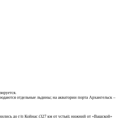
зируется.
блюдаются отдельные льдины; на акватории порта Архангельск –
нились до г/п Койнас (327 км от устья); нижний от «Вашской»