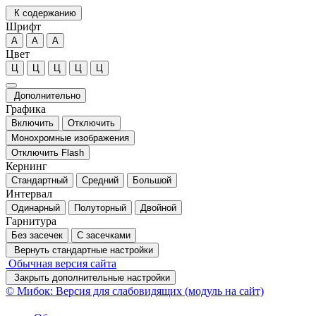
К содержанию
Шрифт
А
А
А
Цвет
Ц
Ц
Ц
Ц
Ц
Дополнительно
Графика
Включить
Отключить
Монохромные изображения
Отключить Flash
Кернинг
Стандартный
Средний
Большой
Интервал
Одинарный
Полуторный
Двойной
Гарнитура
Без засечек
С засечками
Вернуть стандартные настройки
Обычная версия сайта
Закрыть дополнительные настройки
© Мибок: Версия для слабовидящих (модуль на сайт)