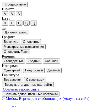
К содержанию
Шрифт
А
А
А
Цвет
Ц
Ц
Ц
Ц
Ц
Дополнительно
Графика
Включить
Отключить
Монохромные изображения
Отключить Flash
Кернинг
Стандартный
Средний
Большой
Интервал
Одинарный
Полуторный
Двойной
Гарнитура
Без засечек
С засечками
Вернуть стандартные настройки
Обычная версия сайта
Закрыть дополнительные настройки
© Мибок: Версия для слабовидящих (модуль на сайт)