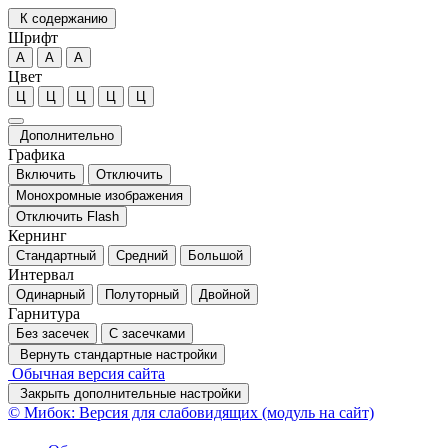
К содержанию
Шрифт
А
А
А
Цвет
Ц
Ц
Ц
Ц
Ц
Дополнительно
Графика
Включить
Отключить
Монохромные изображения
Отключить Flash
Кернинг
Стандартный
Средний
Большой
Интервал
Одинарный
Полуторный
Двойной
Гарнитура
Без засечек
С засечками
Вернуть стандартные настройки
Обычная версия сайта
Закрыть дополнительные настройки
© Мибок: Версия для слабовидящих (модуль на сайт)