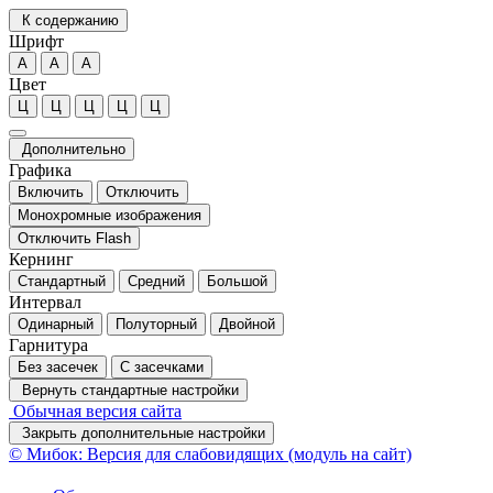
К содержанию
Шрифт
А
А
А
Цвет
Ц
Ц
Ц
Ц
Ц
Дополнительно
Графика
Включить
Отключить
Монохромные изображения
Отключить Flash
Кернинг
Стандартный
Средний
Большой
Интервал
Одинарный
Полуторный
Двойной
Гарнитура
Без засечек
С засечками
Вернуть стандартные настройки
Обычная версия сайта
Закрыть дополнительные настройки
© Мибок: Версия для слабовидящих (модуль на сайт)