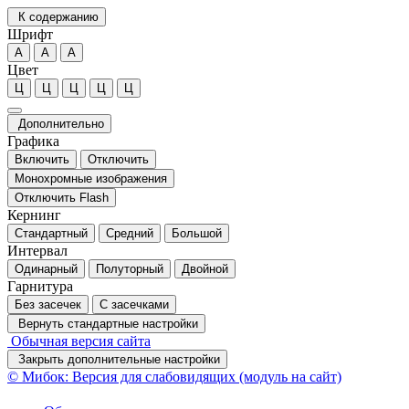
К содержанию
Шрифт
А
А
А
Цвет
Ц
Ц
Ц
Ц
Ц
Дополнительно
Графика
Включить
Отключить
Монохромные изображения
Отключить Flash
Кернинг
Стандартный
Средний
Большой
Интервал
Одинарный
Полуторный
Двойной
Гарнитура
Без засечек
С засечками
Вернуть стандартные настройки
Обычная версия сайта
Закрыть дополнительные настройки
© Мибок: Версия для слабовидящих (модуль на сайт)