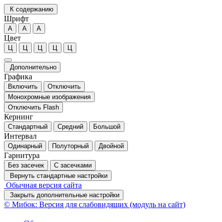
К содержанию
Шрифт
А
А
А
Цвет
Ц
Ц
Ц
Ц
Ц
Дополнительно
Графика
Включить
Отключить
Монохромные изображения
Отключить Flash
Кернинг
Стандартный
Средний
Большой
Интервал
Одинарный
Полуторный
Двойной
Гарнитура
Без засечек
С засечками
Вернуть стандартные настройки
Обычная версия сайта
Закрыть дополнительные настройки
© Мибок: Версия для слабовидящих (модуль на сайт)