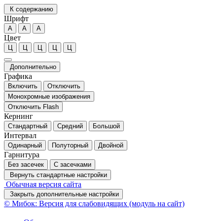
К содержанию
Шрифт
А
А
А
Цвет
Ц
Ц
Ц
Ц
Ц
Дополнительно
Графика
Включить
Отключить
Монохромные изображения
Отключить Flash
Кернинг
Стандартный
Средний
Большой
Интервал
Одинарный
Полуторный
Двойной
Гарнитура
Без засечек
С засечками
Вернуть стандартные настройки
Обычная версия сайта
Закрыть дополнительные настройки
© Мибок: Версия для слабовидящих (модуль на сайт)