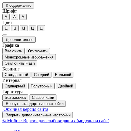
К содержанию
Шрифт
А
А
А
Цвет
Ц
Ц
Ц
Ц
Ц
Дополнительно
Графика
Включить
Отключить
Монохромные изображения
Отключить Flash
Кернинг
Стандартный
Средний
Большой
Интервал
Одинарный
Полуторный
Двойной
Гарнитура
Без засечек
С засечками
Вернуть стандартные настройки
Обычная версия сайта
Закрыть дополнительные настройки
© Мибок: Версия для слабовидящих (модуль на сайт)