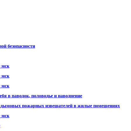
ой безопасности
0 мск
0 мск
0 мск
ебя в паводок, половодье и наводнение
х дымовых пожарных извещателей в жилые помещениях
0 мск
0