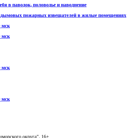
ебя в паводок, половодье и наводнение
х дымовых пожарных извещателей в жилые помещениях
0 мск
0 мск
0 мск
0 мск
морского округа", 16+