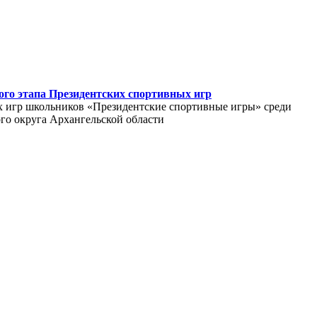
ого этапа Президентских спортивных игр
 игр школьников «Президентские спортивные игры» среди
о округа Архангельской области