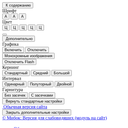
К содержанию
Шрифт
А
А
А
Цвет
Ц
Ц
Ц
Ц
Ц
Дополнительно
Графика
Включить
Отключить
Монохромные изображения
Отключить Flash
Кернинг
Стандартный
Средний
Большой
Интервал
Одинарный
Полуторный
Двойной
Гарнитура
Без засечек
С засечками
Вернуть стандартные настройки
Обычная версия сайта
Закрыть дополнительные настройки
© Мибок: Версия для слабовидящих (модуль на сайт)