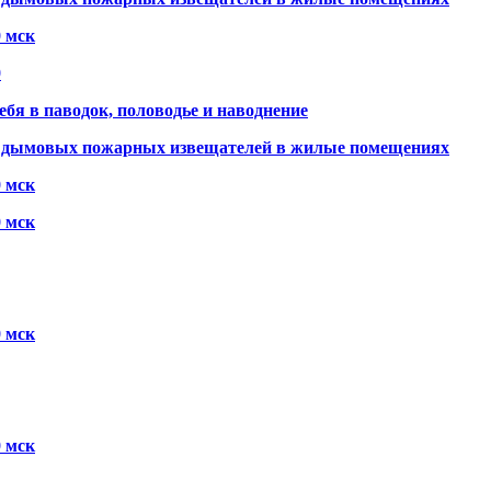
0 мск
0
ебя в паводок, половодье и наводнение
х дымовых пожарных извещателей в жилые помещениях
0 мск
0 мск
0 мск
0 мск