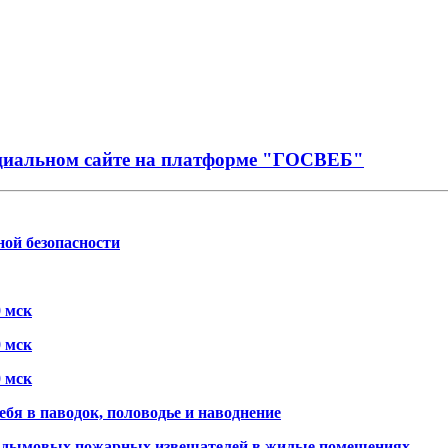
иальном сайте на платформе "ГОСВЕБ"
ой безопасности
0 мск
0 мск
0 мск
ебя в паводок, половодье и наводнение
х дымовых пожарных извещателей в жилые помещениях