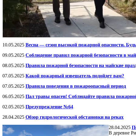
10.05.2025
Весна — сезон высокой пожарной опасности. Буд
09.05.2025
Соблюдение правил пожарной безопасности в май
08.05.2025
Правила пожарной безопасности на майские праз
07.05.2025
Какой пожарный извещатель подойдет вам?
07.05.2025
Правила поведения в пожароопасный период
06.05.2025
Пал травы опасен! Соблюдайте правила пожарной
02.05.2025
Предупреждение №64
28.04.2025
Обзор гидрологической обстановки на реках
28.04.2025
П
В деревне Р