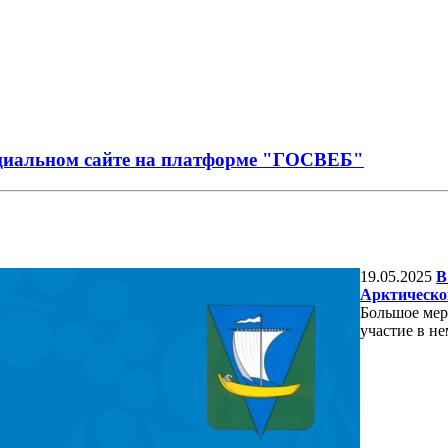
иальном сайте на платформе "ГОСВЕБ"
19.05.2025
В
Арктическо
Большое мер
участие в не