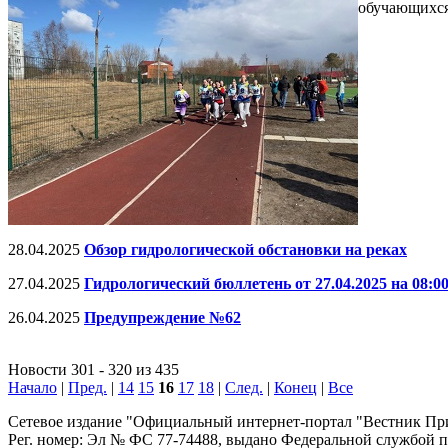
обучающихся
28.04.2025
Обзор гидрологической обстановки на реках
27.04.2025
Гидрологический бюллетень от 27.04.2025 на 08:0
26.04.2025
Предупреждение №62
Новости 301 - 320 из 435
Начало
|
Пред.
|
14
15
16
17
18
|
След.
|
Конец
|
Все
Сетевое издание "Официальный интернет-портал "Вестник При
Рег. номер: Эл № ФС 77-74488, выдано Федеральной службой 