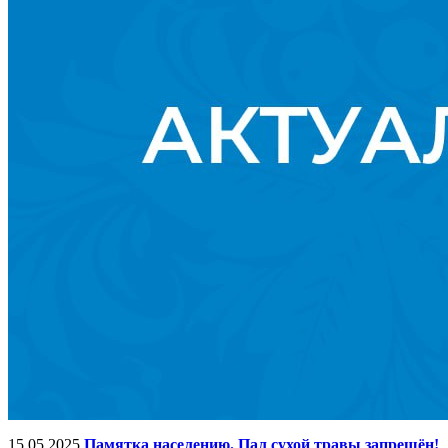
15.05.2025
Памятка населению. Пал сухой травы запрещён!