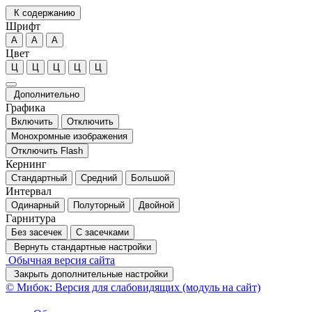
К содержанию
Шрифт
А
А
А
Цвет
Ц
Ц
Ц
Ц
Ц
Дополнительно
Графика
Включить
Отключить
Монохромные изображения
Отключить Flash
Кернинг
Стандартный
Средний
Большой
Интервал
Одинарный
Полуторный
Двойной
Гарнитура
Без засечек
С засечками
Вернуть стандартные настройки
Обычная версия сайта
Закрыть дополнительные настройки
© Мибок: Версия для слабовидящих (модуль на сайт)