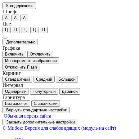
К содержанию
Шрифт
А
А
А
Цвет
Ц
Ц
Ц
Ц
Ц
Дополнительно
Графика
Включить
Отключить
Монохромные изображения
Отключить Flash
Кернинг
Стандартный
Средний
Большой
Интервал
Одинарный
Полуторный
Двойной
Гарнитура
Без засечек
С засечками
Вернуть стандартные настройки
Обычная версия сайта
Закрыть дополнительные настройки
© Мибок: Версия для слабовидящих (модуль на сайт)