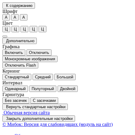
К содержанию
Шрифт
А
А
А
Цвет
Ц
Ц
Ц
Ц
Ц
Дополнительно
Графика
Включить
Отключить
Монохромные изображения
Отключить Flash
Кернинг
Стандартный
Средний
Большой
Интервал
Одинарный
Полуторный
Двойной
Гарнитура
Без засечек
С засечками
Вернуть стандартные настройки
Обычная версия сайта
Закрыть дополнительные настройки
© Мибок: Версия для слабовидящих (модуль на сайт)