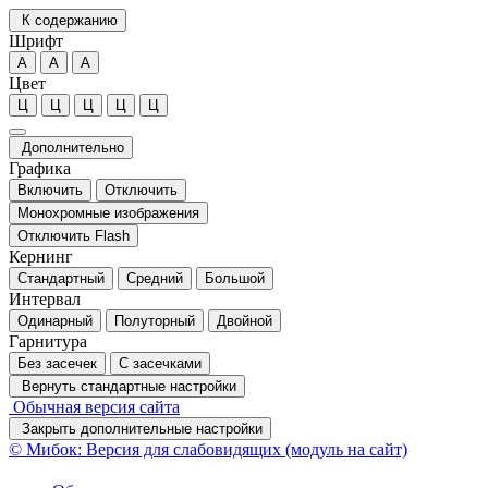
К содержанию
Шрифт
А
А
А
Цвет
Ц
Ц
Ц
Ц
Ц
Дополнительно
Графика
Включить
Отключить
Монохромные изображения
Отключить Flash
Кернинг
Стандартный
Средний
Большой
Интервал
Одинарный
Полуторный
Двойной
Гарнитура
Без засечек
С засечками
Вернуть стандартные настройки
Обычная версия сайта
Закрыть дополнительные настройки
© Мибок: Версия для слабовидящих (модуль на сайт)