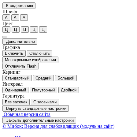
К содержанию
Шрифт
А
А
А
Цвет
Ц
Ц
Ц
Ц
Ц
Дополнительно
Графика
Включить
Отключить
Монохромные изображения
Отключить Flash
Кернинг
Стандартный
Средний
Большой
Интервал
Одинарный
Полуторный
Двойной
Гарнитура
Без засечек
С засечками
Вернуть стандартные настройки
Обычная версия сайта
Закрыть дополнительные настройки
© Мибок: Версия для слабовидящих (модуль на сайт)