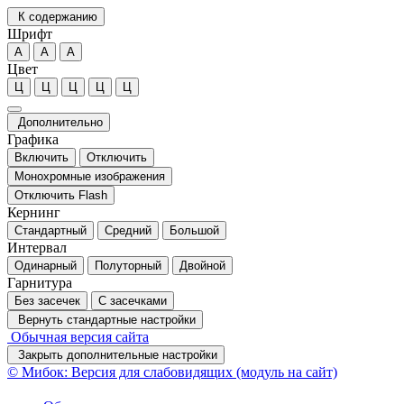
К содержанию
Шрифт
А
А
А
Цвет
Ц
Ц
Ц
Ц
Ц
Дополнительно
Графика
Включить
Отключить
Монохромные изображения
Отключить Flash
Кернинг
Стандартный
Средний
Большой
Интервал
Одинарный
Полуторный
Двойной
Гарнитура
Без засечек
С засечками
Вернуть стандартные настройки
Обычная версия сайта
Закрыть дополнительные настройки
© Мибок: Версия для слабовидящих (модуль на сайт)