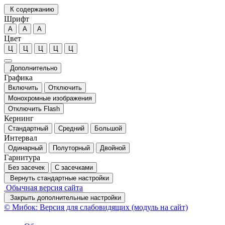
К содержанию
Шрифт
А
А
А
Цвет
Ц
Ц
Ц
Ц
Ц
Дополнительно
Графика
Включить
Отключить
Монохромные изображения
Отключить Flash
Кернинг
Стандартный
Средний
Большой
Интервал
Одинарный
Полуторный
Двойной
Гарнитура
Без засечек
С засечками
Вернуть стандартные настройки
Обычная версия сайта
Закрыть дополнительные настройки
© Мибок: Версия для слабовидящих (модуль на сайт)