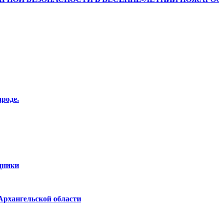
роде.
дники
Архангельской области