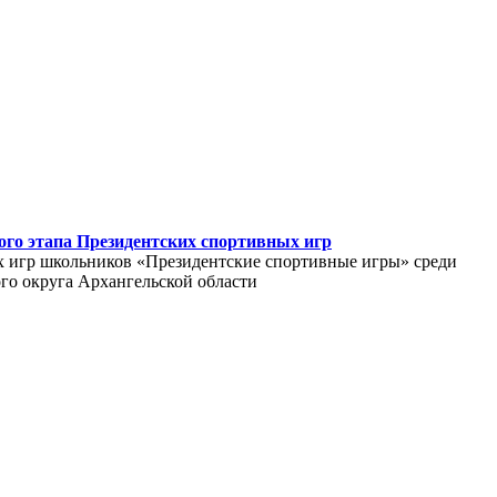
ого этапа Президентских спортивных игр
 игр школьников «Президентские спортивные игры» среди
о округа Архангельской области