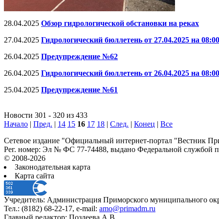
28.04.2025
Обзор гидрологической обстановки на реках
27.04.2025
Гидрологический бюллетень от 27.04.2025 на 08:0
26.04.2025
Предупреждение №62
26.04.2025
Гидрологический бюллетень от 26.04.2025 на 08:0
25.04.2025
Предупреждение №61
Новости 301 - 320 из 433
Начало
|
Пред.
|
14
15
16
17
18
|
След.
|
Конец
|
Все
Сетевое издание "Официальный интернет-портал "Вестник При
Рег. номер: Эл № ФС 77-74488, выдано Федеральной службой 
© 2008-2026
Законодательная карта
Карта сайта
Учредитель: Администрация Приморского муниципального окр
Тел.: (8182) 68-22-17, e-mail:
amo@primadm.ru
Главный редактор: Поздеева А.В.