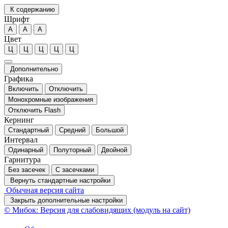
К содержанию
Шрифт
А
А
А
Цвет
Ц
Ц
Ц
Ц
Ц
Дополнительно
Графика
Включить
Отключить
Монохромные изображения
Отключить Flash
Кернинг
Стандартный
Средний
Большой
Интервал
Одинарный
Полуторный
Двойной
Гарнитура
Без засечек
С засечками
Вернуть стандартные настройки
Обычная версия сайта
Закрыть дополнительные настройки
© Мибок: Версия для слабовидящих (модуль на сайт)